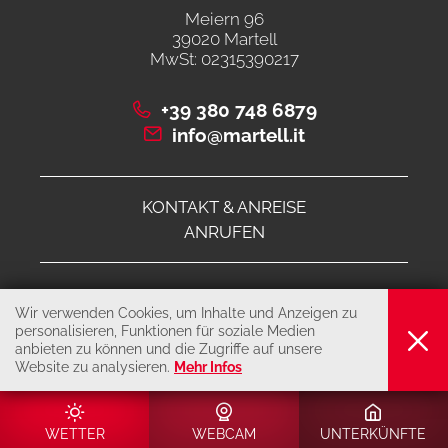
Meiern 96
39020 Martell
MwSt: 02315390217
+39 380 748 6879
info@martell.it
KONTAKT & ANREISE
ANRUFEN
© 2026 Bürgergenossenschaft Martell 3B
Wir verwenden Cookies, um Inhalte und Anzeigen zu
IMPRESSUM
personalisieren, Funktionen für soziale Medien
anbieten zu können und die Zugriffe auf unsere
PRIVACY & COOKIES
Website zu analysieren.
Mehr Infos
produced by
WETTER
WEBCAM
UNTERKÜNFTE