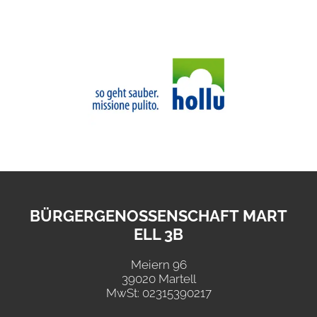
BÜRGERGENOSSENSCHAFT MART
ELL 3B
Meiern 96
39020 Martell
MwSt: 02315390217