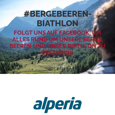
#BERGEBEEREN­
BIATHLON
FOLGT UNS AUF FACEBOOK, UM
ALLES RUND UM UNSERE BERGE,
BEEREN UND UNSER BIATHLON ZU
ERFAHREN!