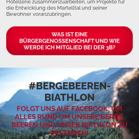
Hotellerie zusammenzuarbeiten, um Projekte für
die Entwicklung des Martelltal und seiner
Bewohner voranzubringen.
WAS IST EINE
BÜRGERGENOSSENSCHAFT UND WIE
WERDE ICH MITGLIED BEI DER 3B?
#BERGEBEEREN­
BIATHLON
FOLGT UNS AUF FACEBOOK, UM
ALLES RUND UM UNSERE BERGE,
BEEREN UND UNSER BIATHLON ZU
ERFAHREN!