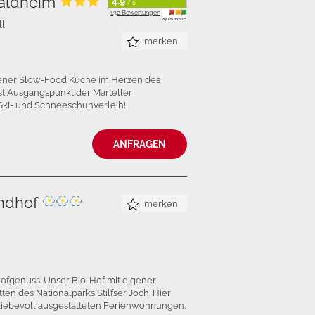
Waldheim
4.9
/ 5
132 Bewertungen
ll
merken
sener Slow-Food Küche im Herzen des
st Ausgangspunkt der Marteller
Ski- und Schneeschuhverleih!
ANFRAGEN
ndhof
merken
hofgenuss. Unser Bio-Hof mit eigener
tten des Nationalparks Stilfser Joch. Hier
liebevoll ausgestatteten Ferienwohnungen.