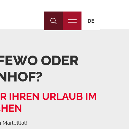
DE
IT
 FEWO ODER
EN
NHOF?
R IHREN URLAUB IM
CHEN
 Martelltal!