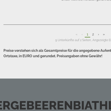
«
‹
1
2
›
»
9 Unterkünfte auf 2 Seiten, Angezeigte E
Preise verstehen sich als Gesamtpreise für die angegebene Aufen
Ortstaxe, in EURO und gerundet. Preisangaben ohne Gewähr!
ERGEBEEREN­BIATH