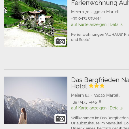
Ferienwohnung Au
Meiern 70 - 39020 Martell
+39 0471 678444
auf Karte anzeigen
|
Details
Ferienwohnungen "AUHAUS" Frei s
und Seele"
Das Bergfrieden Na
Hotel
Meiern 84 - 39020 Martell
+39 0473 744516
auf Karte anzeigen
|
Details
Willkommen im Das Bergfrieden 
Urlaubszuhause im Martelltal. D
Unser kleines, herzlich geführtes 