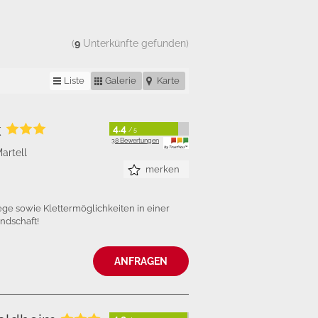
(
9
Unterkünfte gefunden)
Liste
Galerie
Karte
k
4.4
/ 5
38 Bewertungen
artell
merken
e sowie Klettermöglichkeiten in einer
ndschaft!
ANFRAGEN