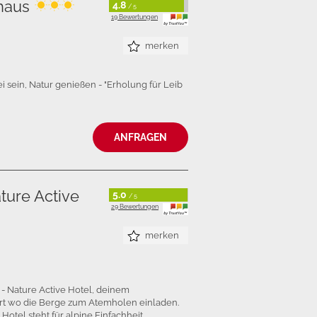
haus
4.8
/ 5
19 Bewertungen
merken
ein, Natur genießen - "Erholung für Leib
ANFRAGEN
ture Active
5.0
/ 5
29 Bewertungen
merken
- Nature Active Hotel, deinem
ort wo die Berge zum Atemholen einladen.
Hotel steht für alpine Einfachheit.