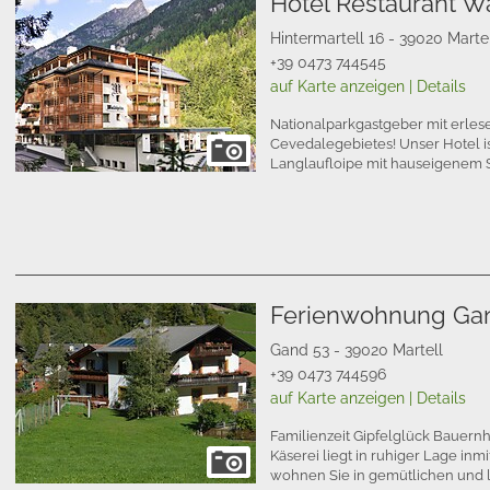
Hotel Restaurant 
Hintermartell 16 - 39020 Marte
+39 0473 744545
auf Karte anzeigen
|
Details
Nationalparkgastgeber mit erle
Cevedalegebietes! Unser Hotel i
Langlaufloipe mit hauseigenem 
Ferienwohnung Ga
Gand 53 - 39020 Martell
+39 0473 744596
auf Karte anzeigen
|
Details
Familienzeit Gipfelglück Bauern
Käserei liegt in ruhiger Lage inmi
wohnen Sie in gemütlichen und 