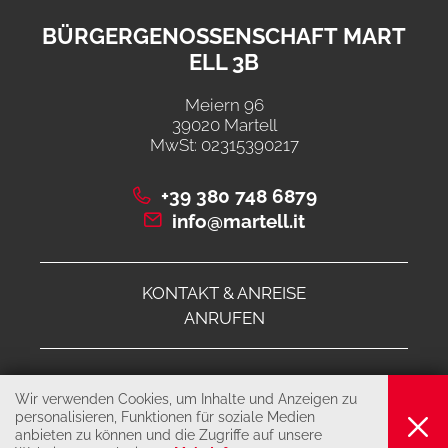
BÜRGERGENOSSENSCHAFT MART
ELL 3B
Meiern 96
39020 Martell
MwSt: 02315390217
+39 380 748 6879
info@martell.it
KONTAKT & ANREISE
ANRUFEN
© 2026 Bürgergenossenschaft Martell 3B
Wir verwenden Cookies, um Inhalte und Anzeigen zu
IMPRESSUM
personalisieren, Funktionen für soziale Medien
anbieten zu können und die Zugriffe auf unsere
PRIVACY & COOKIES