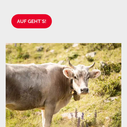
AUF GEHT`S!