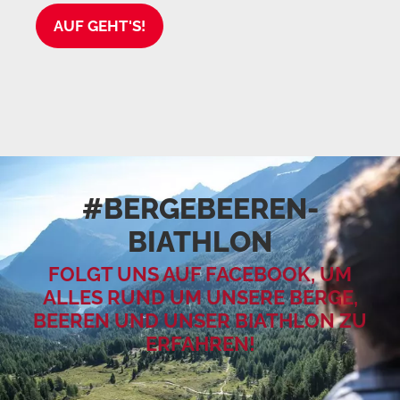
AUF GEHT'S!
#BERGEBEEREN­
BIATHLON
FOLGT UNS AUF FACEBOOK, UM
ALLES RUND UM UNSERE BERGE,
BEEREN UND UNSER BIATHLON ZU
ERFAHREN!