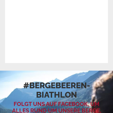
#BERGEBEEREN­
BIATHLON
FOLGT UNS AUF FACEBOOK, UM
ALLES RUND UM UNSERE BERGE,