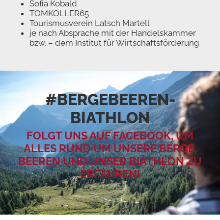
Sofia Kobald
TOMKOLLER65
Tourismusverein Latsch Martell
je nach Absprache mit der Handelskammer
bzw. – dem Institut für Wirtschaftsförderung
#BERGEBEEREN­
BIATHLON
FOLGT UNS AUF FACEBOOK, UM
ALLES RUND UM UNSERE BERGE,
BEEREN UND UNSER BIATHLON ZU
ERFAHREN!