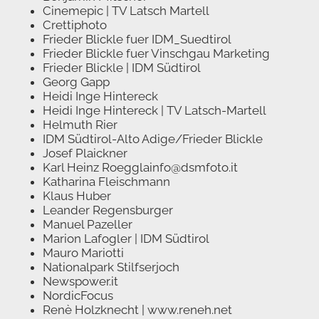
Cinemepic | TV Latsch Martell
Crettiphoto
Frieder Blickle fuer IDM_Suedtirol
Frieder Blickle fuer Vinschgau Marketing
Frieder Blickle | IDM Südtirol
Georg Gapp
Heidi Inge Hintereck
Heidi Inge Hintereck | TV Latsch-Martell
Helmuth Rier
IDM Südtirol-Alto Adige/Frieder Blickle
Josef Plaickner
Karl Heinz Roegglainfo@dsmfoto.it
Katharina Fleischmann
Klaus Huber
Leander Regensburger
Manuel Pazeller
Marion Lafogler | IDM Südtirol
Mauro Mariotti
Nationalpark Stilfserjoch
Newspower.it
NordicFocus
Renè Holzknecht | www.reneh.net