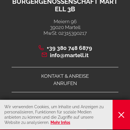
BÜRGERGENOSSENSCHAFT MART
ELL 3B
Meiern 96
39020 Martell
MwSt: 02315390217
+39 380 748 6879
info@martell.it
KONTAKT & ANREISE
ANRUFEN
© 2026 Bürgergenossenschaft Martell 3B
Wir verwenden Cookies, um Inhalte und Anzeigen zu
IMPRESSUM
personalisieren, Funktionen für soziale Medien
anbieten zu können und die Zugriffe auf unsere
PRIVACY & COOKIES
Website zu analysieren.
Mehr Infos
produced by