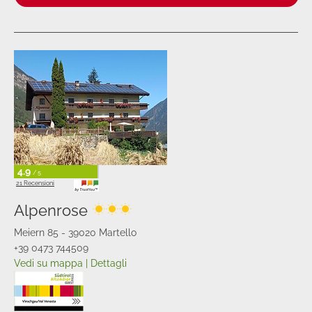
4.9
/ 5
21 Recensioni
Alpenrose
Meiern 85 - 39020 Martello
+39 0473 744509
Vedi su mappa
|
Dettagli