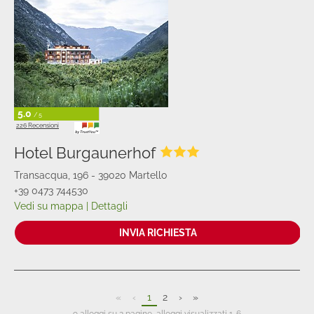
5.0
/ 5
226 Recensioni
Hotel Burgaunerhof
Transacqua, 196 - 39020 Martello
+39 0473 744530
Vedi su mappa
|
Dettagli
INVIA RICHIESTA
«
‹
1
2
›
»