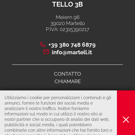
TELLO 3B
Meiern 96
39020 Martello
P.IVA: 02315390217
+39 380 748 6879
info@martell.it
CONTATTO
CHIAMARE
Utilizziamo i cookie per personalizzare i contenuti e gli
© 2026 Cooperativa di comunità martello 3B
annunci, fornire le funzioni dei social media e
analizzare il nostro traffico. Inoltre forniamo
COLOPHON
informazioni sul modo in cui utilizzi il nostro sito ai
PRIVACY & COOKIES
nostri partner che si occupano di analisi dei dati web,
pubblicità e social media, i quali potrebbero
produced by
combinarle con altre informazioni che hai fornito loro o