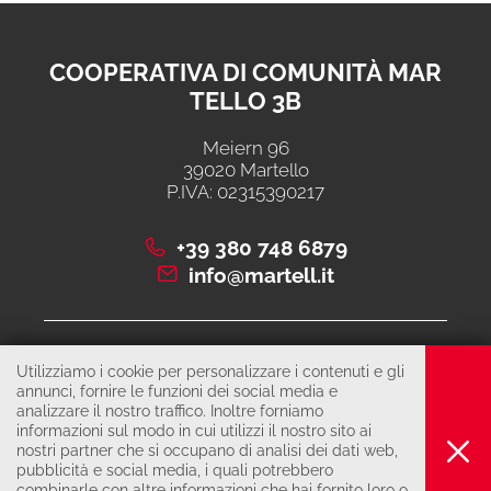
COOPERATIVA DI COMUNITÀ MAR
TELLO 3B
Meiern 96
39020 Martello
P.IVA: 02315390217
+39 380 748 6879
info@martell.it
CONTATTO
Utilizziamo i cookie per personalizzare i contenuti e gli
CHIAMARE
annunci, fornire le funzioni dei social media e
analizzare il nostro traffico. Inoltre forniamo
informazioni sul modo in cui utilizzi il nostro sito ai
nostri partner che si occupano di analisi dei dati web,
© 2026 Cooperativa di comunità martello 3B
pubblicità e social media, i quali potrebbero
COLOPHON
combinarle con altre informazioni che hai fornito loro o