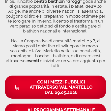
In più, il nostro
centro biathlon “Grogg”
gode anche
di grande popolarità. In estate, i biatleti dell'Alto
Adige, ma anche di diverse nazioni, si allenano al
poligono di tiro e si preparano in modo ottimale per
le loro gare. In inverno, il centro si trasforma in un
vero paradiso dello sci di fondo e ospita gare di
biathlon nazionali e internazionali.
Noi, la Cooperativa di comunità martello 3B, ci
siamo posti l'obiettivo di sviluppare in modo
sostenibile la Val Martello nelle sue peculiarità,
montagne - bacche - biathlon, e di creare così
attraverso
eventi
e iniziative un valore aggiunto per
tutti.
CON I MEZZI PUBBLICI
ATTRAVERSO VAL MARTELLO
DAL 09.05.2026
AL PROGRAMMA SETTIMANALE