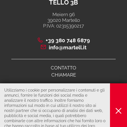
TELLO 3B
Meiern 96
39020 Martello
P.IVA: 02315390217
+39 380 748 6879
info@martell.it
CONTATTO
CHIAMARE
Utilizziamo i cookie per personalizzare i contenuti e gli
© 2026 Cooperativa di comunità martello 3B
annunci, fornire le funzioni dei social media e
analizzare il nostro traffico. Inoltre forniamo
COLOPHON
informazioni sul modo in cui utilizzi il nostro sito ai
PRIVACY & COOKIES
nostri partner che si occupano di analisi dei dati web,
pubblicità e social media, i quali potrebbero
produced by
combinarle con altre informazioni che hai fornito loro o
che hanno raccolto in base al tuo utilizzo dei loro