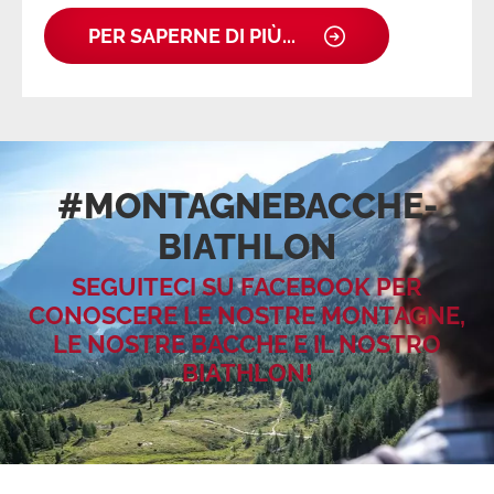
PER SAPERNE DI PIÙ...
#MONTAGNEBACCHE­
BIATHLON
SEGUITECI SU FACEBOOK PER
CONOSCERE LE NOSTRE MONTAGNE,
LE NOSTRE BACCHE E IL NOSTRO
BIATHLON!