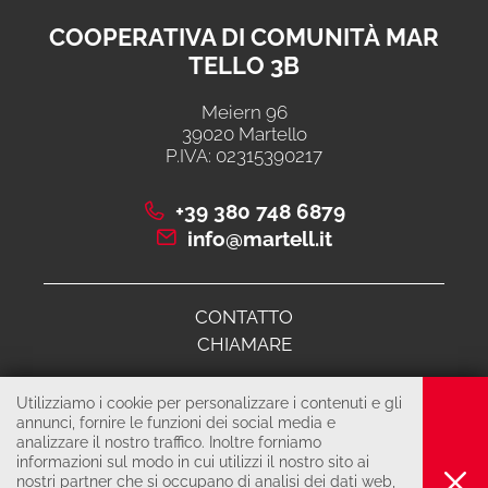
COOPERATIVA DI COMUNITÀ MAR
TELLO 3B
Meiern 96
39020 Martello
P.IVA: 02315390217
+39 380 748 6879
info@martell.it
CONTATTO
CHIAMARE
Utilizziamo i cookie per personalizzare i contenuti e gli
© 2026 Cooperativa di comunità martello 3B
annunci, fornire le funzioni dei social media e
analizzare il nostro traffico. Inoltre forniamo
COLOPHON
informazioni sul modo in cui utilizzi il nostro sito ai
PRIVACY & COOKIES
nostri partner che si occupano di analisi dei dati web,