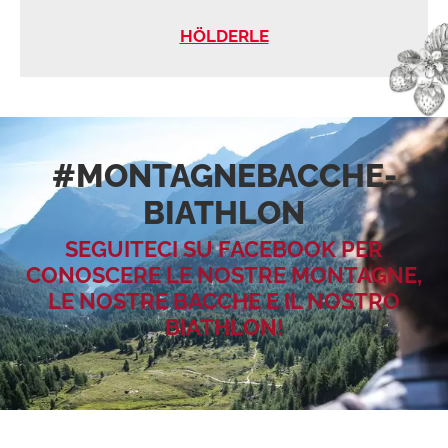
HÖLDERLE
#MONTAGNEBACCHE­
BIATHLON
SEGUITECI SU FACEBOOK PER
CONOSCERE LE NOSTRE MONTAGNE,
LE NOSTRE BACCHE E IL NOSTRO
BIATHLON!