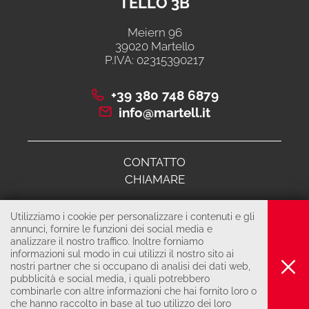
TELLO 3B
Meiern 96
39020 Martello
P.IVA: 02315390217
+39 380 748 6879
info@martell.it
CONTATTO
CHIAMARE
Utilizziamo i cookie per personalizzare i contenuti e gli
© 2026 Cooperativa di comunità martello 3B
annunci, fornire le funzioni dei social media e
analizzare il nostro traffico. Inoltre forniamo
COLOPHON
informazioni sul modo in cui utilizzi il nostro sito ai
PRIVACY & COOKIES
nostri partner che si occupano di analisi dei dati web,
pubblicità e social media, i quali potrebbero
produced by
combinarle con altre informazioni che hai fornito loro o
che hanno raccolto in base al tuo utilizzo dei loro