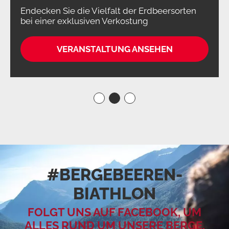
Endecken Sie die Vielfalt der Erdbeersorten
bei einer exklusiven Verkostung
VERANSTALTUNG ANSEHEN
#BERGEBEEREN­
BIATHLON
FOLGT UNS AUF FACEBOOK, UM
ALLES RUND UM UNSERE BERGE,